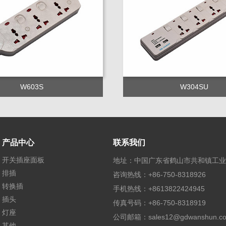
W603S
W304SU
产品中心
联系我们
开关插座面板
地址：中国广东省鹤山市共和镇工业西
排插
咨询热线：+86-750-8318926
转换插
手机热线：+8613822424945
插头
传真号码：+86-750-8318919
灯座
公司邮箱：
sales12@gdwanshun.c
其他