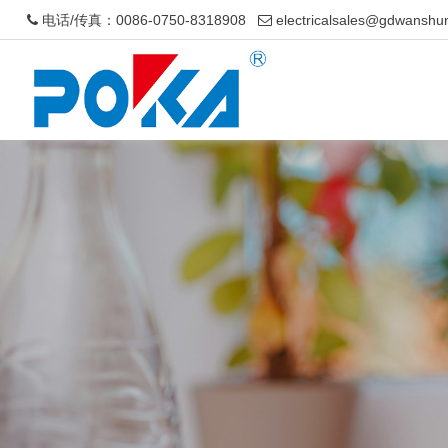
电话/传真：0086-0750-8318908
electricalsales@gdwanshu