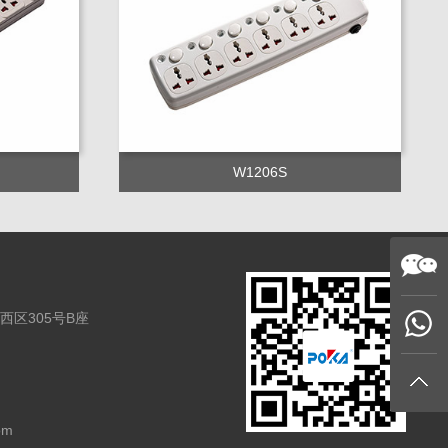
W1206S
区305号B座
om