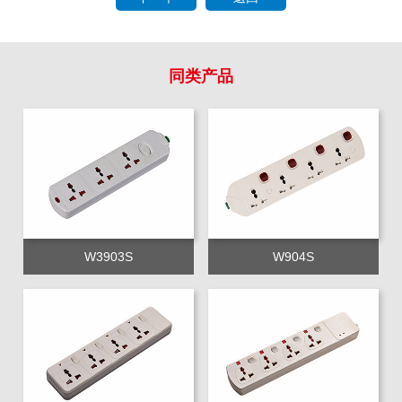
同类产品
W3903S
W904S